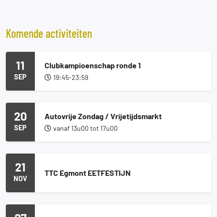
Komende activiteiten
11
Clubkampioenschap ronde 1
SEP
19:45-23:59
20
Autovrije Zondag / Vrijetijdsmarkt
SEP
vanaf 13u00 tot 17u00
21
TTC Egmont EETFESTIJN
NOV